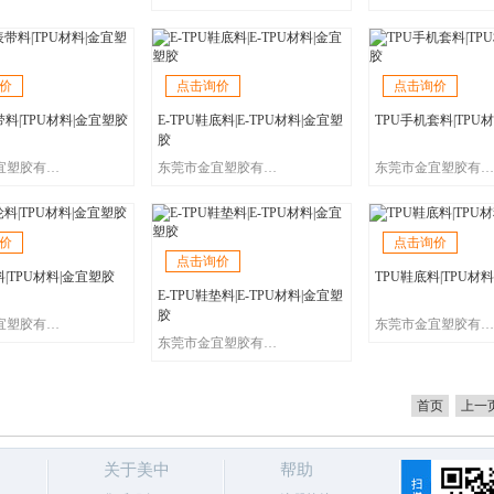
价
点击询价
点击询价
带料|TPU材料|金宜塑胶
E-TPU鞋底料|E-TPU材料|金宜塑
TPU手机套料|TPU
胶
东莞市金宜塑胶有限公司
东莞市金宜塑胶有限公司
东莞市金宜塑胶有限公司
价
点击询价
点击询价
料|TPU材料|金宜塑胶
TPU鞋底料|TPU材
E-TPU鞋垫料|E-TPU材料|金宜塑
胶
东莞市金宜塑胶有限公司
东莞市金宜塑胶有限公司
东莞市金宜塑胶有限公司
首页
上一
关于美中
帮助