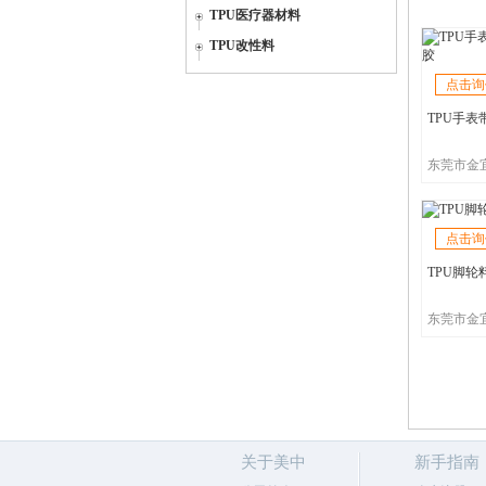
TPU医疗器材料
TPU改性料
点击询
TPU手表
点击询
TPU脚轮
关于美中
新手指南