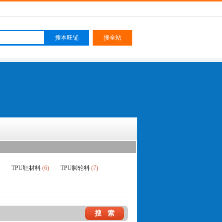
TPU鞋材料
(6)
TPU脚轮料
(7)