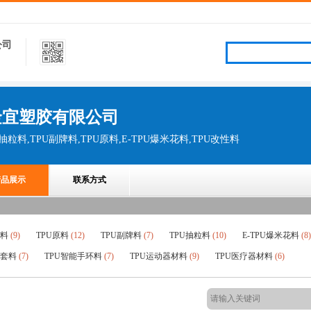
公司
金宜塑胶有限公司
U抽粒料,TPU副牌料,TPU原料,E-TPU爆米花料,TPU改性料
产品展示
联系方式
性料
(9)
TPU原料
(12)
TPU副牌料
(7)
TPU抽粒料
(10)
E-TPU爆米花料
(8)
机套料
(7)
TPU智能手环料
(7)
TPU运动器材料
(9)
TPU医疗器材料
(6)