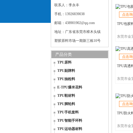
联系人：李永丰
手机：13926839038
点击询
邮箱：438901902@qq.com
TPU包胶
地址：广东省东莞市樟木头镇
塑胶原料市场一期新三栋10号
产品分类
点击询
TPU原料
TPU高透
TPU副牌料
TPU抽粒料
E-TPU爆米花料
TPU鞋材料
TPU脚轮料
点击询
TPU手机套料
TPU防火
TPU智能手环料
TPU运动器材料