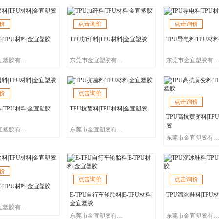
价
点击询价
点击询价
料|TPU材料|金宜塑胶
TPU加纤料|TPU材料|金宜塑胶
TPU导电料|TPU材
东莞市金宜塑胶有限公司
东莞市金宜塑胶有限公司
东莞市金宜塑胶有限公司
价
点击询价
点击询价
料|TPU材料|金宜塑胶
TPU抗菌料|TPU材料|金宜塑胶
TPU高抗黄变料|TP
胶
东莞市金宜塑胶有限公司
东莞市金宜塑胶有限公司
东莞市金宜塑胶有限公司
价
点击询价
点击询价
料|TPU材料|金宜塑胶
E-TPU自行车轮胎料|E-TPU材料|
TPU溜冰鞋料|TPU
金宜塑胶
东莞市金宜塑胶有限公司
东莞市金宜塑胶有限公司
东莞市金宜塑胶有限公司