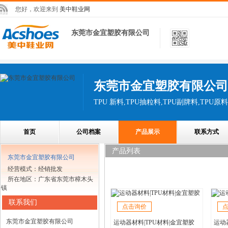
您好，欢迎来到
美中鞋业网
东莞市金宜塑胶有限公司
东莞市金宜塑胶有限公司
TPU 新料,TPU抽粒料,TPU副牌料,TPU原
首页
公司档案
产品展示
联系方式
产品列表
东莞市金宜塑胶有限公司
经营模式：经销批发
所在地区：广东省东莞市樟木头
镇
联系我们
点击询价
东莞市金宜塑胶有限公司
运动器材料|TPU材料|金宜塑胶
运动