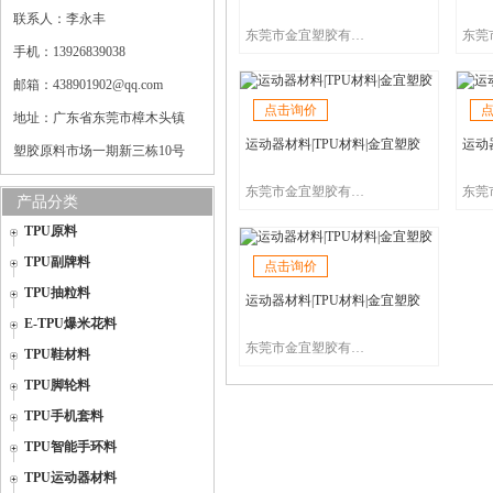
联系人：李永丰
东莞市金宜塑胶有限公司
手机：13926839038
邮箱：438901902@qq.com
点击询价
地址：广东省东莞市樟木头镇
运动器材料|TPU材料|金宜塑胶
运动
塑胶原料市场一期新三栋10号
东莞市金宜塑胶有限公司
产品分类
TPU原料
TPU副牌料
点击询价
TPU抽粒料
运动器材料|TPU材料|金宜塑胶
E-TPU爆米花料
东莞市金宜塑胶有限公司
TPU鞋材料
TPU脚轮料
TPU手机套料
TPU智能手环料
TPU运动器材料